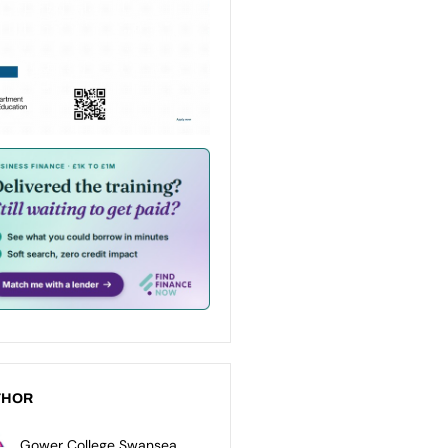
THOR
Gower College Swansea