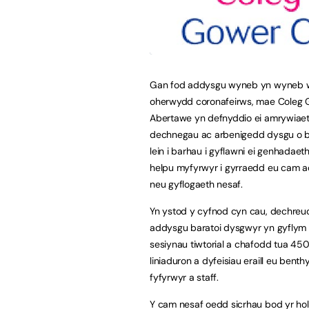
Gan fod addysgu wyneb yn wyneb we
oherwydd coronafeirws, mae Coleg
Abertawe yn defnyddio ei amrywiae
dechnegau ac arbenigedd dysgu o be
lein i barhau i gyflawni ei genhadaeth
helpu myfyrwyr i gyrraedd eu cam 
neu gyflogaeth nesaf.
Yn ystod y cyfnod cyn cau, dechreu
addysgu baratoi dysgwyr yn gyflym
sesiynau tiwtorial a chafodd tua 450
liniaduron a dyfeisiau eraill eu benthy
fyfyrwyr a staff.
Y cam nesaf oedd sicrhau bod yr holl