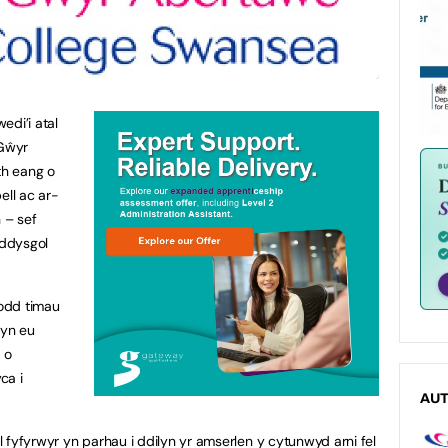
di’i atal
 Gŵyr
th eang o
ll ac ar-
 – sef
addysgol
odd timau
 yn eu
 o
ca i
AU
 fyfyrwyr yn parhau i ddilyn yr amserlen y cytunwyd arni fel