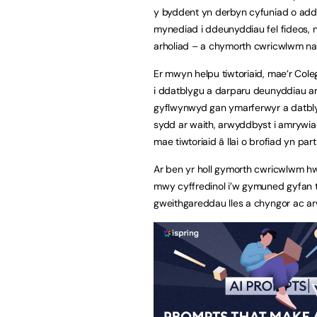
y byddent yn derbyn cyfuniad o addy
mynediad i ddeunyddiau fel fideos, 
arholiad – a chymorth cwricwlwm naill 
Er mwyn helpu tiwtoriaid, mae’r Col
i ddatblygu a darparu deunyddiau ar-
gyflwynwyd gan ymarferwyr a datblyg
sydd ar waith, arwyddbyst i amrywiaet
mae tiwtoriaid â llai o brofiad yn partn
Ar ben yr holl gymorth cwricwlwm hwn
mwy cyffredinol i’w gymuned gyfan 
gweithgareddau lles a chyngor ac ar