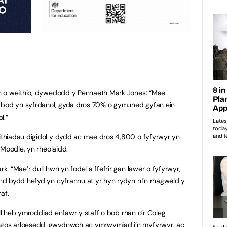
n o weithio, dywedodd y Pennaeth Mark Jones: “Mae
i bod yn syfrdanol, gyda dros 70% o gymuned gyfan ein
l.”
thiadau digidol y dydd ac mae dros 4,800 o fyfyrwyr yn
 Moodle, yn rheolaidd.
. “Mae’r dull hwn yn fodel a ffefrir gan lawer o fyfyrwyr,
d bydd hefyd yn cyfrannu at yr hyn rydyn ni’n rhagweld y
af.
oll heb ymroddiad enfawr y staff o bob rhan o’r Coleg
os arloesedd, gwydnwch ac ymrwymiad i’n myfyrwyr, ac