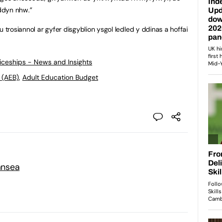
iddyn nhw.”
rosiannol ar gyfer disgyblion ysgol ledled y ddinas a hoffai
ticeships - News and Insights
 (AEB)
,
Adult Education Budget
ansea