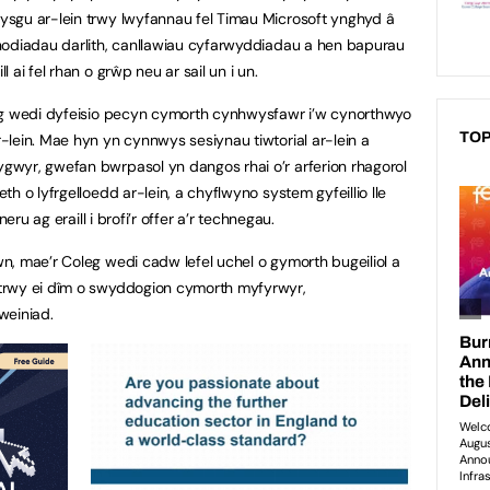
sgu ar-lein trwy lwyfannau fel Timau Microsoft ynghyd â
nodiadau darlith, canllawiau cyfarwyddiadau a hen bapurau
ai fel rhan o grŵp neu ar sail un i un.
eg wedi dyfeisio pecyn cymorth cynhwysfawr i’w cynorthwyo
TOP
lein. Mae hyn yn cynnwys sesiynau tiwtorial ar-lein a
wyr, gwefan bwrpasol yn dangos rhai o’r arferion rhagorol
h o lyfrgelloedd ar-lein, a chyflwyno system gyfeillio lle
eru ag eraill i brofi’r offer a’r technegau.
, mae’r Coleg wedi cadw lefel uchel o gymorth bugeiliol a
trwy ei dîm o swyddogion cymorth myfyrwyr,
weiniad.