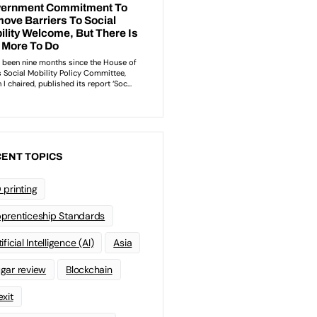
ENT TOPICS
 printing
prenticeship Standards
ificial Intelligence (AI)
Asia
gar review
Blockchain
exit