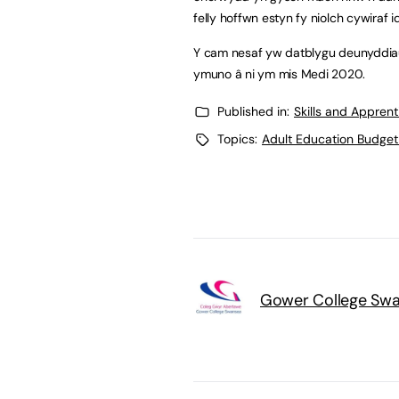
felly hoffwn estyn fy niolch cywiraf 
Y cam nesaf yw datblygu deunyddiau t
ymuno â ni ym mis Medi 2020.
Published in:
Skills and Appren
Topics:
Adult Education Budget
Gower College Sw