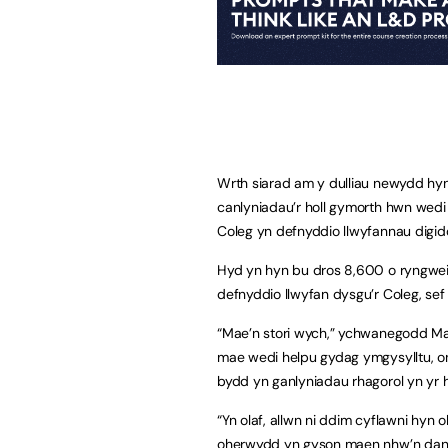
Wrth siarad am y dulliau newydd hy
canlyniadau’r holl gymorth hwn wed
Coleg yn defnyddio llwyfannau digido
Hyd yn hyn bu dros 8,600 o ryngwei
defnyddio llwyfan dysgu’r Coleg, sef
“Mae’n stori wych,” ychwanegodd Mark
mae wedi helpu gydag ymgysylltu, on
bydd yn ganlyniadau rhagorol yn yr h
“Yn olaf, allwn ni ddim cyflawni hyn 
oherwydd yn gyson maen nhw’n dang