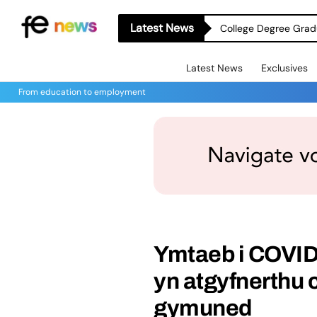
Latest News
College Degree Grad
Latest News
Exclusives
From education to employment
Ymtaeb i COVID
yn atgyfnerthu 
gymuned