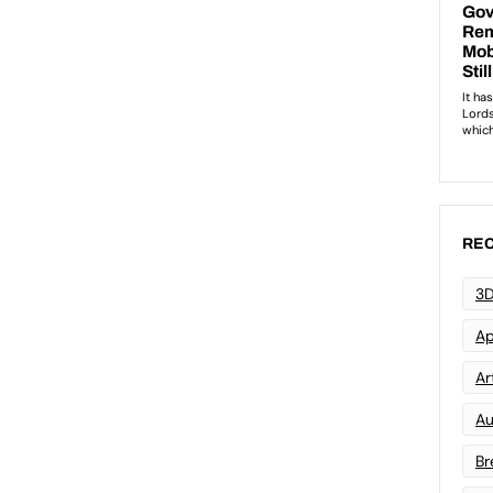
REC
3D
Ap
Art
Au
Br