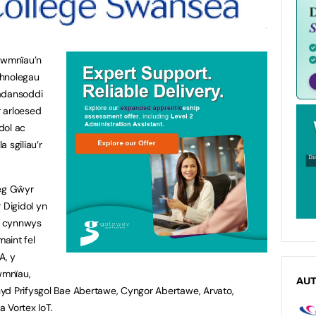
 cwmnïau’n
hnolegau
dadansoddi
 arloesed
dol ac
 sgiliau’r
leg Gŵyr
Digidol yn
n cynnwys
aint fel
A, y
wmnïau,
AU
yd Prifysgol Bae Abertawe, Cyngor Abertawe, Arvato,
a Vortex IoT.