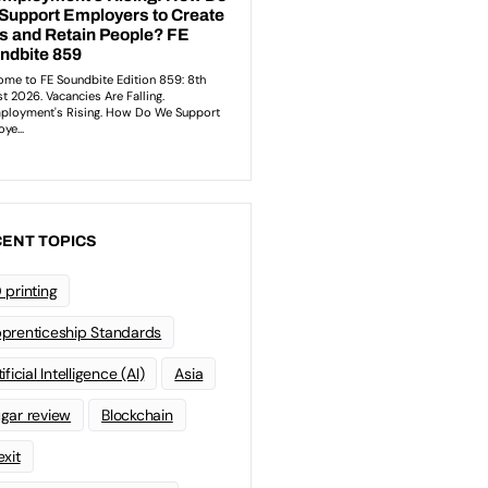
ENT TOPICS
 printing
prenticeship Standards
ificial Intelligence (AI)
Asia
gar review
Blockchain
exit