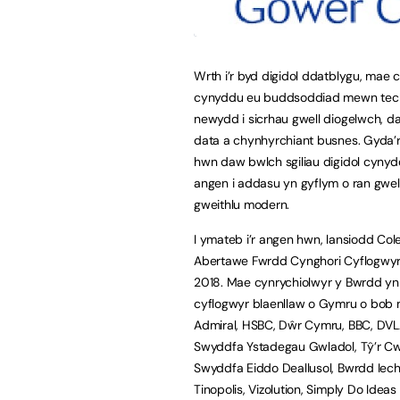
Wrth i’r byd digidol ddatblygu, mae
cynyddu eu buddsoddiad mewn tec
newydd i sicrhau gwell diogelwch, 
data a chynhyrchiant busnes. Gyda’r
hwn daw bwlch sgiliau digidol cynyd
angen i addasu yn gyflym o ran gwella
gweithlu modern.
I ymateb i’r angen hwn, lansiodd Co
Abertawe Fwrdd Cynghori Cyflogwyr 
2018. Mae cynrychiolwyr y Bwrdd y
cyflogwyr blaenllaw o Gymru o bob m
Admiral, HSBC, Dŵr Cymru, BBC, DVL
Swyddfa Ystadegau Gwladol, Tŷ’r C
Swyddfa Eiddo Deallusol, Bwrdd Iech
Tinopolis, Vizolution, Simply Do Ideas 