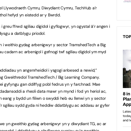
 fel Llywodraeth Cymru, Diwydiant Cymru, TechHub a’r
thol hefyd yn eistedd ar y Bwrdd.
reu ffrwd sgiliau digidol i gyflogwyr, yn ogystal â’r angen i
 dysgu a datblygu priodol.
TOP
 i weithio gydag arbenigwyr y sector TramshedTech a Big
 cadarn ac arbenigol i gefnogi twf sgiliau digidol ym myd
iadau yn angenrheidiol i ysgogi arloesed a newid,”
og Gweithredol TramshedTech / Big Learning Company.
l ei gyfyngu gan ddiffyg pobl fedrus yn y farchnad. Mae
ddadansoddi a rheoli data mawr yn mynd i fod yn heriol ac,
 eang y bydd un filiwn o swyddi heb eu llenwi yn y sector
 sgiliau sydd gyda ni heddiw ddatblygu ac addasu ar gyfer
 yn gweithio gydag arbenigwyr yn y diwydiant TG, ac ar
 newydd, i ddatblygu a chyflwyno cyrsiau sy’n gweithio