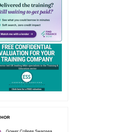
THOR
Gower College Swansea