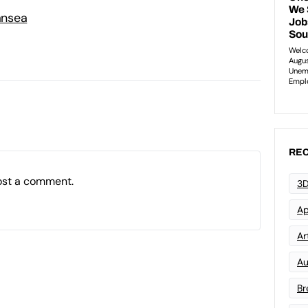
ansea
REC
ost a comment.
3D
Ap
Art
Au
Br