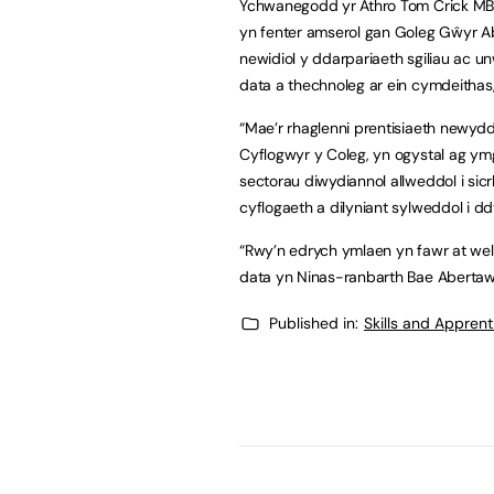
Ychwanegodd yr Athro Tom Crick MB
yn fenter amserol gan Goleg Gŵyr A
newidiol y ddarpariaeth sgiliau ac un
data a thechnoleg ar ein cymdeithas, 
“Mae’r rhaglenni prentisiaeth newyd
Cyflogwyr y Coleg, yn ogystal ag ym
sectorau diwydiannol allweddol i sic
cyflogaeth a dilyniant sylweddol i d
“Rwy’n edrych ymlaen yn fawr at wel
data yn Ninas-ranbarth Bae Abertawe
Published in:
Skills and Appren