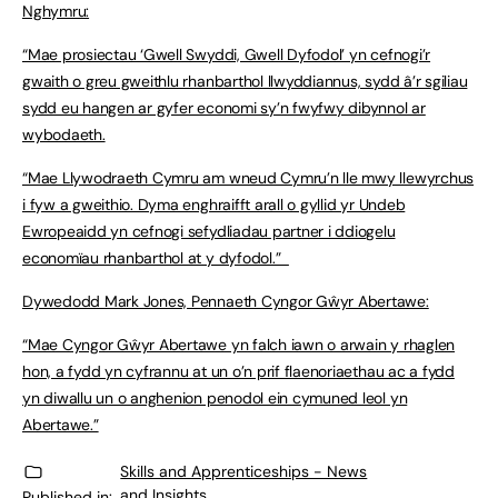
Nghymru:
“Mae prosiectau ‘Gwell Swyddi, Gwell Dyfodol’ yn cefnogi’r
gwaith o greu gweithlu rhanbarthol llwyddiannus, sydd â’r sgiliau
sydd eu hangen ar gyfer economi sy’n fwyfwy dibynnol ar
wybodaeth.
“Mae Llywodraeth Cymru am wneud Cymru’n lle mwy llewyrchus
i fyw a gweithio. Dyma enghraifft arall o gyllid yr Undeb
Ewropeaidd yn cefnogi sefydliadau partner i ddiogelu
economïau rhanbarthol at y dyfodol.”
Dywedodd Mark Jones, Pennaeth Cyngor Gŵyr Abertawe:
“Mae Cyngor Gŵyr Abertawe yn falch iawn o arwain y rhaglen
hon, a fydd yn cyfrannu at un o’n prif flaenoriaethau ac a fydd
yn diwallu un o anghenion penodol ein cymuned leol yn
Abertawe.”
Skills and Apprenticeships - News
and Insights
Published in: