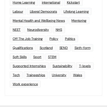
Home Learning
international
Kickstart
Labour
Liberal Democrats
Lifelong Learning
Mental Health and Wellbeing News
Mentoring
NEET
Neurodiversity
NHS
Off The Job Training
Policy
Politics
Qualifications
Scotland
SEND
Sixth-form
Soft Skills
Sport
STEM
Supported Internships
Sustainability
T-levels
Tech
Traineeships
University
Wales
Work experience