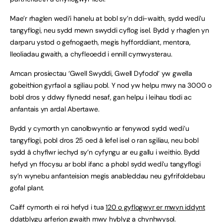
Mae’r rhaglen wedi’i hanelu at bobl sy’n ddi-waith, sydd wedi’u
tangyflogi, neu sydd mewn swyddi cyflog isel. Bydd y rhaglen yn
darparu ystod o gefnogaeth, megis hyfforddiant, mentora,
lleoliadau gwaith, a chyfleoedd i ennill cymwysterau.
Amcan prosiectau ‘Gwell Swyddi, Gwell Dyfodol’ yw gwella
gobeithion gyrfaol a sgiliau pobl. Y nod yw helpu mwy na 3000 o
bobl dros y ddwy flynedd nesaf, gan helpu i leihau tlodi ac
anfantais yn ardal Abertawe.
Bydd y cymorth yn canolbwyntio ar fenywod sydd wedi’u
tangyflogi, pobl dros 25 oed â lefel isel o ran sgiliau, neu bobl
sydd â chyflwr iechyd sy’n cyfyngu ar eu gallu i weithio. Bydd
hefyd yn ffocysu ar bobl ifanc a phobl sydd wedi’u tangyflogi
sy’n wynebu anfanteision megis anableddau neu gyfrifoldebau
gofal plant.
Caiff cymorth ei roi hefyd i tua
120 o gyflogwyr er mwyn iddynt
ddatblygu arferion gwaith mwy hyblyg a chynhwysol.