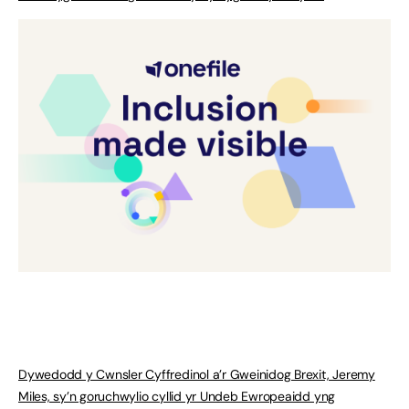
Dywedodd y Cwnsler Cyffredinol a’r Gweinidog Brexit, Jeremy
Miles, sy’n goruchwylio cyllid yr Undeb Ewropeaidd yng