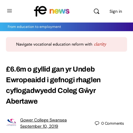
Sign in
From education to employment
£6.6m o gyllid gan yr Undeb
Ewropeaidd i gefnogi rhaglen
cyflogadwyedd Coleg Gŵyr
Abertawe
Gower College Swansea
0
Comments
September 10, 2019