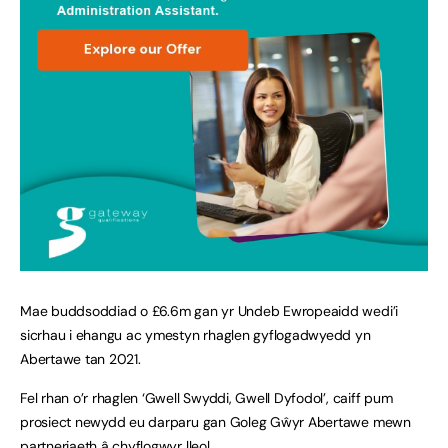
Mae buddsoddiad o £6.6m gan yr Undeb Ewropeaidd wedi’i
sicrhau i ehangu ac ymestyn rhaglen gyflogadwyedd yn
Abertawe tan 2021.
Fel rhan o’r rhaglen ‘Gwell Swyddi, Gwell Dyfodol’, caiff pum
prosiect newydd eu darparu gan Goleg Gŵyr Abertawe mewn
partneriaeth â chyflogwyr lleol.